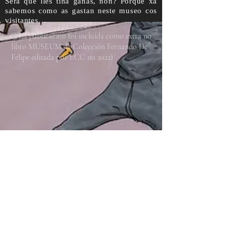
Será que lles tiña ganas, non? Porque xa
sabemos como as gastan neste museo cos
visitantes…
(Esta publicación foi incluída como extra no
libro MUSEUM da Colección Fernando De
Felipe editada por ECC no 2022)